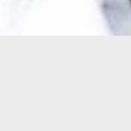
Médiation immobilière : une
alternative innovante au procès.