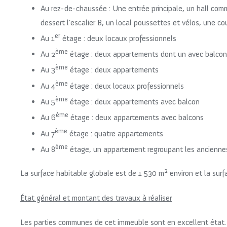
Au rez-de-chaussée : Une entrée principale, un hall com
dessert l’escalier B, un local poussettes et vélos, une
er
Au 1
étage : deux locaux professionnels
ème
Au 2
étage : deux appartements dont un avec balcon
ème
Au 3
étage : deux appartements
ème
Au 4
étage : deux locaux professionnels
ème
Au 5
étage : deux appartements avec balcon
ème
Au 6
étage : deux appartements avec balcons
ème
Au 7
étage : quatre appartements
ème
Au 8
étage, un appartement regroupant les ancienne
2
La surface habitable globale est de 1 530 m
environ et la sur
État général et montant des travaux à réaliser
Les parties communes de cet immeuble sont en excellent état. C