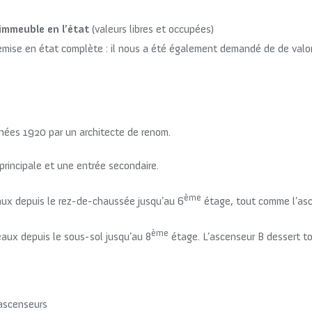
’immeuble en l’état
(valeurs libres et occupées)
emise en état complète : il nous a été également demandé de de valor
années 1920 par un architecte de renom.
principale et une entrée secondaire.
ème
veaux depuis le rez-de-chaussée jusqu’au 6
étage, tout comme l’asc
ème
veaux depuis le sous-sol jusqu’au 8
étage. L’ascenseur B dessert t
 ascenseurs